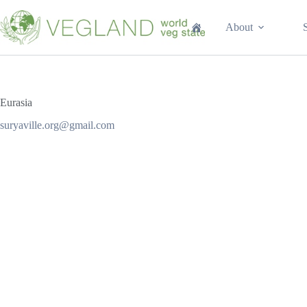
Перейти
к
About
сути
Eurasia
suryaville.org@gmail.com