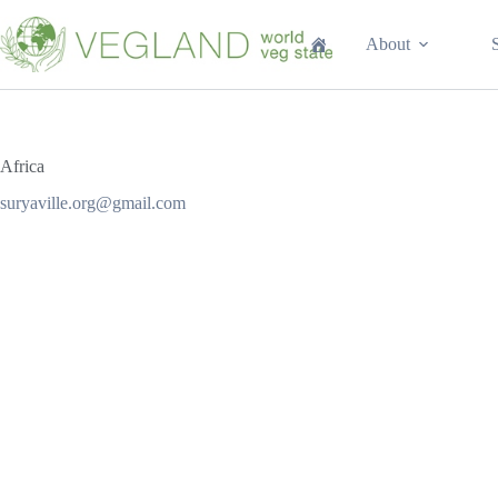
Перейти
к
About
сути
Africa
suryaville.org@gmail.com