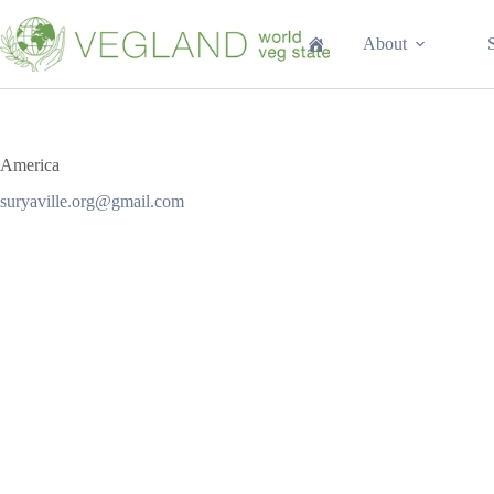
Перейти
к
About
сути
America
suryaville.org@gmail.com